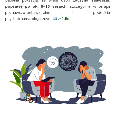
Badania pokazują, że wiele osób
zaczyna zauważać
poprawę po ok. 8–10 sesjach
, szczególnie w terapii
poznawczo-behawioralnej i podejściu
psychotraumatologicznym
źródło
.