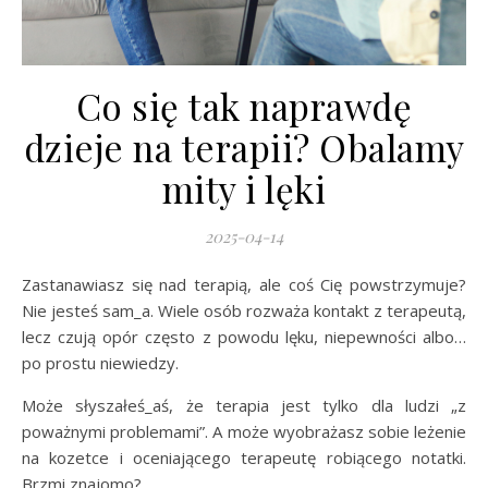
Co się tak naprawdę
dzieje na terapii? Obalamy
mity i lęki
2025-04-14
Zastanawiasz się nad terapią, ale coś Cię powstrzymuje?
Nie jesteś sam_a. Wiele osób rozważa kontakt z terapeutą,
lecz czują opór często z powodu lęku, niepewności albo…
po prostu niewiedzy.
Może słyszałeś_aś, że terapia jest tylko dla ludzi „z
poważnymi problemami”. A może wyobrażasz sobie leżenie
na kozetce i oceniającego terapeutę robiącego notatki.
Brzmi znajomo?