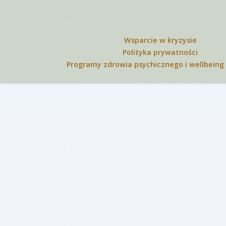
Wiadomość
*
Wsparcie w kryzysie
Polityka prywatności
Programy zdrowia psychicznego i wellbeing 