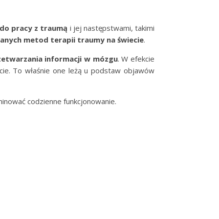
 do pracy z traumą
i jej następstwami, takimi
danych metod terapii traumy na świecie
.
zetwarzania informacji w mózgu
. W efekcie
iecie. To właśnie one leżą u podstaw objawów
ominować codzienne funkcjonowanie.