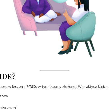
EMDR?
oru w leczeniu
PTSD
, w tym traumy złożonej. W praktyce kliniczn
ństwa
matycznymi