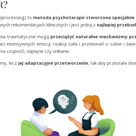
R?
eprocessing) to
metoda psychoterapii stworzona specjalnie
wych rekomendacjach klinicznych i jest jedną z
najlepiej przeba
zenia traumatyczne mogą
przeciążyć naturalne mechanizmy pr
 intensywnych emocji, reakcji ciała i przekonań o sobie i św
na czujność, napięcie czy unikanie.
umy, lecz
jej adaptacyjne przetworzenie
, tak aby przestała d