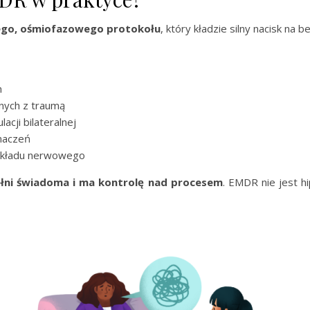
go, ośmiofazowego protokołu
, który kładzie silny nacisk na b
m
anych z traumą
cji bilateralnej
znaczeń
 układu nerwowego
łni świadoma i ma kontrolę nad procesem
. EMDR nie jest h