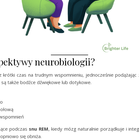
pektywy neurobiologii?
z krótki czas na trudnym wspomnieniu, jednocześnie podążając
e są także bodźce dźwiękowe lub dotykowe.
go
zołową
ę wspomnień
zące podczas
snu REM
, kiedy mózg naturalnie porządkuje i int
topniowo się obniża.