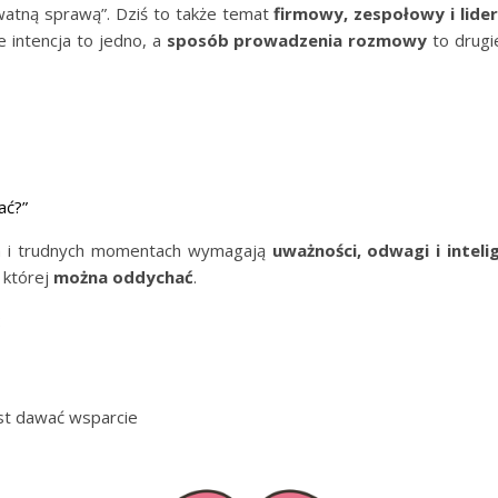
watną sprawą”. Dziś to także temat
firmowy, zespołowy i lider
le intencja to jedno, a
sposób prowadzenia rozmowy
to drugi
ać?”
h i trudnych momentach wymagają
uważności, odwagi i inteli
 której
można oddychać
.
:
ast dawać wsparcie