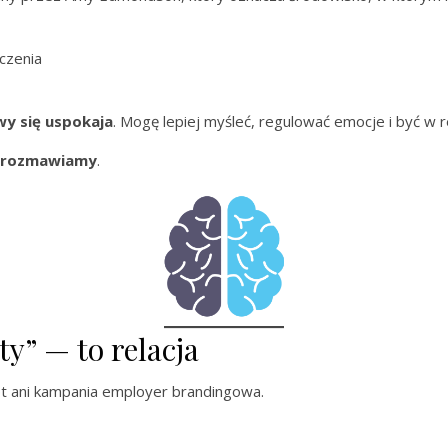
czenia
y się uspokaja
. Mogę lepiej myśleć, regulować emocje i być w re
ą rozmawiamy
.
ty” — to relacja
t ani kampania employer brandingowa.