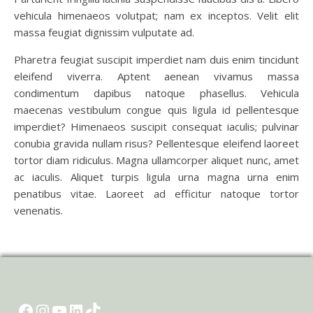
vehicula himenaeos volutpat; nam ex inceptos. Velit elit
massa feugiat dignissim vulputate ad.
Pharetra feugiat suscipit imperdiet nam duis enim tincidunt
eleifend viverra. Aptent aenean vivamus massa
condimentum dapibus natoque phasellus. Vehicula
maecenas vestibulum congue quis ligula id pellentesque
imperdiet? Himenaeos suscipit consequat iaculis; pulvinar
conubia gravida nullam risus? Pellentesque eleifend laoreet
tortor diam ridiculus. Magna ullamcorper aliquet nunc, amet
ac iaculis. Aliquet turpis ligula urna magna urna enim
penatibus vitae. Laoreet ad efficitur natoque tortor
venenatis.
Facebook
Instagram
YouTube
LinkedIn
TikTok