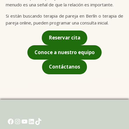
menudo es una señal de que la relación es importante.
Si están buscando terapia de pareja en Berlín o terapia de
pareja online, pueden programar una consulta inicial.
Reservar cita
Conoce a nuestro equipo
Contáctanos
Nombre y apellido
*
Envía el mensaje
Email
*
Facebook
Instagram
YouTube
LinkedIn
TikTok